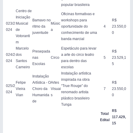
popular brasileira
Centro de
Oficinas formativas e
Iniciação
Bamavo no
workshops para
R$
023/2
Musical
Músic
ritmo da
oportunidade do
4
23.550,0
024
de
a
juventude
conhecimento de uma
0
Votoranti
banda marcial
m
Marcelo
Espetáculo para levar
Presepada
R$
024/2
dos
a arte do circo teatro
nas
Circo
5
23.529,1
024
Santos
para dentro das
Escolas
5
Carneiro
escolas
Instalação artística
Instalação
inspirada na obra
Felipe
Artística - O
Artes
R$
025/2
“True Rouge” do
Vieira
Choro da
Visuai
7
23.550,0
024
renomado artista
Vian
Humanida
s
0
plástico brasileiro
de
Tunga
R$
Total
117.429,
Edital
15