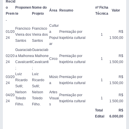
Recid
o
Proponen
Nome do
nº Ficha
Área
Resumo
Valor
Prem
te
Projeto
Técnica
.
Cultur
Francisco
Francisco
01/20
a
Premiação por
R$
Vieira dos
Vieira dos
1
24
Popul
trajetória cultural
1.500,00
Santos
Santos
ar
Guaraciab
Guaraciab
02/20
a Malhone
a Malhone
Premiação por
R$
Circo
1
24
Cavalcanti
Cavalcanti
trajetória cultural
1.500,00
;
;
Luiz
Luiz
03/20
Músic
Premiação por
R$
Ricardo
Ricardo
1
24
a
trajetória cultural
1.500,00
Sutil;
Sutil;
Nelson
Nelson
Artes
04/20
Premiação por
R$
Toledo
Toledo
Visuai
1
24
trajetória cultural
1.500,00
Filho.
Filho.
s
Total
R$
Edital
6.000,00