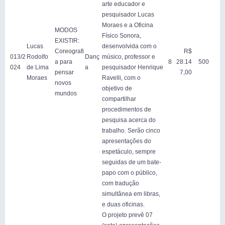
arte educador e
pesquisador Lucas
Moraes e a Oficina
MODOS
Físico Sonora,
EXISTIR:
Lucas
desenvolvida com o
Coreografi
R$
013/2
Rodolfo
Danç
músico, professor e
a para
8
28.14
500
024
de Lima
a
pesquisador Henrique
pensar
7,00
Moraes
Ravelli, com o
novos
objetivo de
mundos
compartilhar
procedimentos de
pesquisa acerca do
trabalho. Serão cinco
apresentações do
espetáculo, sempre
seguidas de um bate-
papo com o público,
com tradução
simultânea em libras,
e duas oficinas.
O projeto prevê 07