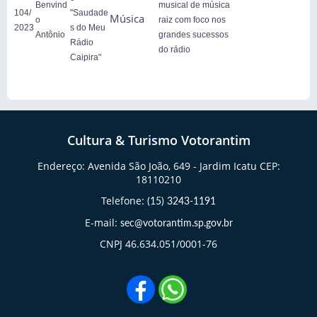
Benvind
musical de música
104/
"Saudade
Música
o
raiz com foco nos
2023
s do Meu
Antônio
grandes sucessos
Rádio
do rádio
Caipira"
Cultura & Turismo Votorantim
Endereço: Avenida São João, 649 - Jardim Icatu CEP:
18110210
Telefone:
(15) 3243-1191
E-mail:
sec@votorantim.sp.gov.br
CNPJ 46.634.051/0001-76