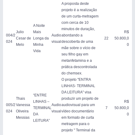
A proposta deste
projeto é a realização
de um curta-metragem
com cerca de 10
A Noite
minutos de duração,
Julio
Mais
R$
004/2
Audio
abordando a
Cesar de
Longa da
22
50.800,0
024
visual
descoberta de uma
Melo
Minha
0
mãe sobre o vício de
Vida
seu filho gay em
metanfetamina e a
prática descontrolada
do chemsex.
O projeto "ENTRA
LINHAS- TERMINAL
DA LEITURA" visa
“ENTRE
Thais
produzir um projeto de
LINHAS –
R$
005/2
Vanessa
Audio
audiovisual para um
TERMINAL
7
50.800,0
024
Oliveira
visual
vídeo documentário
DA
0
Messias
em formato de curta
LEITURA”
metragem para o
projeto " Terminal da