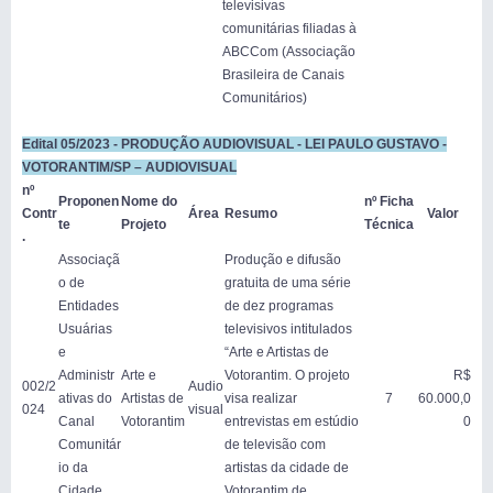
televisivas
comunitárias filiadas à
ABCCom (Associação
Brasileira de Canais
Comunitários)
Edital 05/2023 - PRODUÇÃO AUDIOVISUAL - LEI PAULO GUSTAVO -
VOTORANTIM/SP – AUDIOVISUAL
nº
Proponen
Nome do
nº Ficha
Contr
Área
Resumo
Valor
te
Projeto
Técnica
.
Associaçã
Produção e difusão
o de
gratuita de uma série
Entidades
de dez programas
Usuárias
televisivos intitulados
e
“Arte e Artistas de
Administr
Arte e
Votorantim. O projeto
R$
002/2
Audio
ativas do
Artistas de
visa realizar
7
60.000,0
024
visual
Canal
Votorantim
entrevistas em estúdio
0
Comunitár
de televisão com
io da
artistas da cidade de
Cidade
Votorantim de