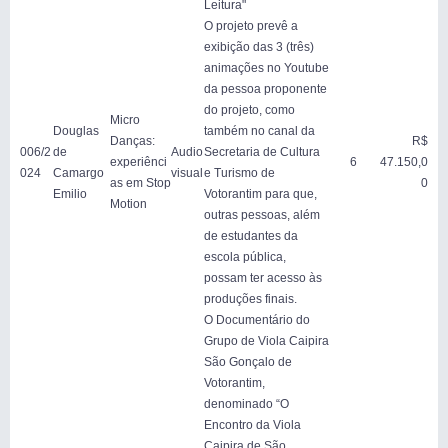
Leitura"
O projeto prevê a
exibição das 3 (três)
animações no Youtube
da pessoa proponente
do projeto, como
Micro
Douglas
também no canal da
Danças:
R$
006/2
de
Audio
Secretaria de Cultura
experiênci
6
47.150,0
024
Camargo
visual
e Turismo de
as em Stop
0
Emilio
Votorantim para que,
Motion
outras pessoas, além
de estudantes da
escola pública,
possam ter acesso às
produções finais.
O Documentário do
Grupo de Viola Caipira
São Gonçalo de
Votorantim,
denominado “O
Encontro da Viola
Caipira de São