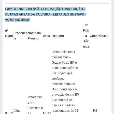
Edital 03/2023 - DIFUSÃO, FORMAÇÃO E PRODUÇÃO –
OUTRAS ÁREAS DA CULTURA - LEI PAULO GUSTAVO -
VOTORANTIM/SP
nº
nº
Fich
Proponen
Nome do
Contr
Área
Resumo
a
Valor
Público
te
Projeto
.
Téc
nica
“Votorantim em 4
movimentos –
Gravação de EP e
audiopercepção” é
um projeto que,
conforme
mencionando no
título, contempla a
gravação de um EP,
Votorantim
que conterá 04
em 4
músicas inéditas
movimento
Aline
relacionadas às 04
R$
010/2
s -
Músic