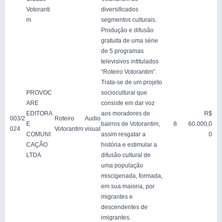
Votoranti
diversificados
m
segmentos culturais.
Produção e difusão
gratuita de uma série
de 5 programas
televisivos intitulados
“Roteiro Votorantim”.
Trata-se de um projeto
PROVOC
sociocultural que
ARE
consiste em dar voz
EDITORA
aos moradores de
R$
003/2
Roteiro
Audio
E
bairros de Votorantim,
8
60.000,0
024
Votorantim
visual
COMUNI
assim resgatar a
0
CAÇÃO
história e estimular a
LTDA
difusão cultural de
uma população
miscigenada, formada,
em sua maioria, por
migrantes e
descendentes de
imigrantes.