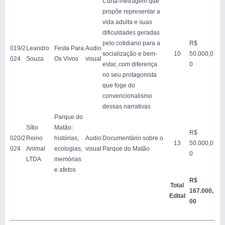
Curta-metragem que
propõe representar a
vida adulta e suas
dificuldades geradas
pelo cotidiano para a
R$
019/2
Leandro
Festa Para
Audio
socialização e bem-
10
50.000,0
024
Souza
Os Vivos
visual
estar, com diferença
0
no seu protagonista
que foge do
convencionalismo
dessas narrativas
Parque do
Sítio
Matão:
R$
020/2
Reino
histórias,
Audio
Documentário sobre o
13
50.000,0
024
Animal
ecologias,
visual
Parque do Matão
0
LTDA
memórias
e afetos
R$
Total
167.000,
Edital
00