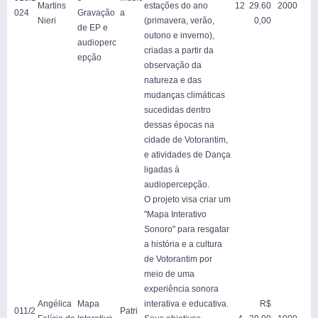
Martins
estações do ano
12
29.60
2000
024
Gravação
a
Nieri
(primavera, verão,
0,00
de EP e
outono e inverno),
audioperc
criadas a partir da
epção
observação da
natureza e das
mudanças climáticas
sucedidas dentro
dessas épocas na
cidade de Votorantim,
e atividades de Dança
ligadas à
audiopercepção.
O projeto visa criar um
"Mapa Interativo
Sonoro" para resgatar
a história e a cultura
de Votorantim por
meio de uma
experiência sonora
Angélica
Mapa
interativa e educativa.
R$
011/2
Patri