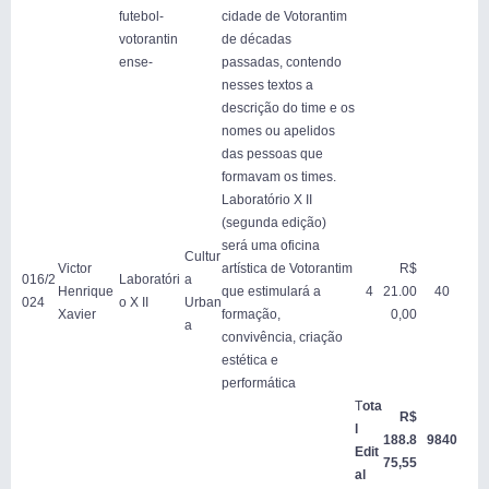
futebol-
cidade de Votorantim
votorantin
de décadas
ense-
passadas, contendo
nesses textos a
descrição do time e os
nomes ou apelidos
das pessoas que
formavam os times.
Laboratório X II
(segunda edição)
será uma oficina
Cultur
Victor
artística de Votorantim
R$
016/2
Laboratóri
a
Henrique
que estimulará a
4
21.00
40
024
o X II
Urban
Xavier
formação,
0,00
a
convivência, criação
estética e
performática
T
ota
R$
l
188.8
9840
Edit
75,55
al