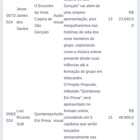
O Encontro
Gonçalo” vai além de
Jesse
da Viola
uma simples
R$
007/2
James
Audio
Caipira de
apresentação, pois
13
23.640,0
024
dos
visual
São
mergulharemos nas
0
Santos
Gonçalo
histórias de vida dos
nove membros do
grupo, explorando
como a música esteve
presente desde suas
infâncias até a
formação do grupo em
Votorantim.
O Projeto Proposto,
intitulado "Quintaneja
Em Prosa", será
apresentado no
Luiz
formato online,
R$
008/2
Quintaneja
Audio
Ricardo
consistindo em 5
15
49.900,0
024
Em Prosa
visual
Sutil
capítulos que serão
0
lançados
semanalmente nas