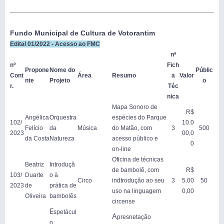
Fundo Municipal de Cultura de Votorantim
Edital 01/2022 - Acesso ao FMC
nª
nº
Fich
Propone
Nome do
Públic
Cont
Área
Resumo
a
Valor
nte
Projeto
o
r.
Téc
nica
Mapa Sonoro de
R$
Angélica
Orquestra
espécies do Parque
102/
10.0
Felício
da
Música
do Matão, com
3
500
2023
00,0
da Costa
Natureza
acesso público e
0
on-line
Oficina de técnicas
Beatriz
Introduçã
de bambolê, com
R$
103/
Duarte
o à
Circo
indtrodução ao seu
3
5.00
50
2023
de
prática de
uso na linguagem
0,00
Oliveira
bambolês
circense
E
spetácul
A
presnetação
o