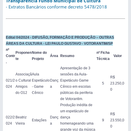
Transparência Fundo Municipal de Cultura
- Extratos Bancários conforme decreto 5478/2018
Edital 04/2024 - DIFUSÃO, FORMAÇÃO E PRODUÇÃO – OUTRAS
ÁREAS DA CULTURA - LEI PAULO GUSTAVO - VOTORANTIM/SP
nº
Proponen
Nome do
nº Ficha
Contr
Área
Resumo
Valor
te
Projeto
Técnica
.
Apresentação de 3
Associaçã
Aula
sessões da Aula-
R$
021/2
o Cultural
Espetáculo
Danç
Espetáculo Game
5
23.250,0
024
Amigos
- Game
a
Cênico em escolas
0
do O12
Cênico
públicas da periferia
de Votorantim.
Produção inédita de
um espetáculo de
R$
022/2
Beatriz
Danç
dança
Estações
9
23.550,0
024
Vieira
a
homenageando uma
0
grande voz da música