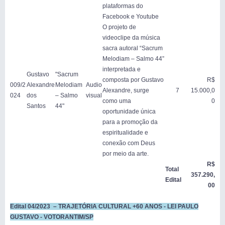
plataformas do
Facebook e Youtube
O projeto de
videoclipe da música
sacra autoral “Sacrum
Melodiam – Salmo 44”
interpretada e
Gustavo
"Sacrum
composta por Gustavo
R$
009/2
Alexandre
Melodiam
Audio
Alexandre, surge
7
15.000,0
024
dos
– Salmo
visual
como uma
0
Santos
44"
oportunidade única
para a promoção da
espiritualidade e
conexão com Deus
por meio da arte.
R$
Total
357.290,
Edital
00
Edital 04/2023 – TRAJETÓRIA CULTURAL +60 ANOS - LEI PAULO
GUSTAVO - VOTORANTIM/SP