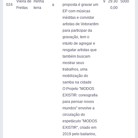
Vieira de
minha
9
29.30
5000
024
a
proposta é gravar um
Freitas
terra
0,00
EP com músicas
inéditas e convidar
artistas de Votorantim
para participar da
gravação, tem o
intuito de agregar e
resgatar artistas que
também buscam
mostrar seus
trabalhos, uma
mobilização do
samba na cidade
O Projeto "MODOS
EXISTIR: coreografia
para pensar novos
mundos" envolve a
circulação do
espetáculo "MODOS
EXISTIR", criado em
2019 pelo bailarino,