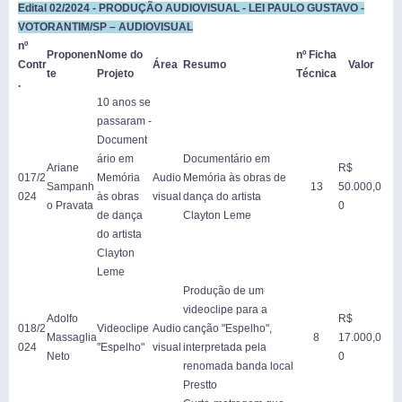
Edital 02/2024 - PRODUÇÃO AUDIOVISUAL - LEI PAULO GUSTAVO -
VOTORANTIM/SP – AUDIOVISUAL
nº
Proponen
Nome do
nº Ficha
Contr
Área
Resumo
Valor
te
Projeto
Técnica
.
10 anos se
passaram -
Document
ário em
Documentário em
Ariane
R$
017/2
Memória
Audio
Memória às obras de
Sampanh
13
50.000,0
024
às obras
visual
dança do artista
o Pravata
0
de dança
Clayton Leme
do artista
Clayton
Leme
Produção de um
videoclipe para a
Adolfo
R$
018/2
Videoclipe
Audio
canção "Espelho",
Massaglia
8
17.000,0
024
"Espelho"
visual
interpretada pela
Neto
0
renomada banda local
Prestto