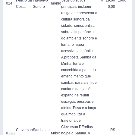
Felício da
Interativo
Seus objetivos
4
29.00
1000
024
mônio
Costa
Sonoro
principais incluem
0,00
resgatar e preservar a
cultura sonora da
cidade, conscientizar
sobre a importância
do ambiente sonoro e
tornar o mapa
acessível ao público.
A proposta Samba da
Minha Terra é
concebida a partir do
entendimento que
sambar, para além de
cantar e dançar, é
expandir e reunir
espaços, pessoas e
afetos. Essa é a força
que mobiliza a
trajetória de
Cleverson DFreitas
Cleverson
Samba da
R$
012/2
Músic
no/pelo Samba. A