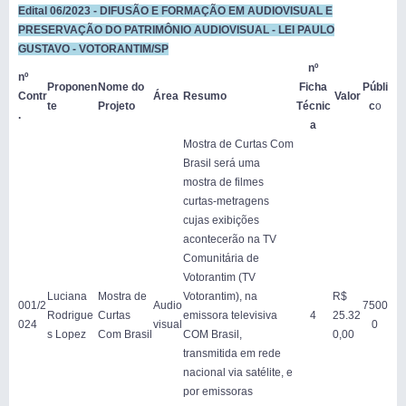
Edital 06/2023 - DIFUSÃO E FORMAÇÃO EM AUDIOVISUAL E
PRESERVAÇÃO DO PATRIMÔNIO AUDIOVISUAL - LEI PAULO
GUSTAVO - VOTORANTIM/SP
nº
nº
Proponen
Nome do
Ficha
Públi
Contr
Área
Resumo
Valor
te
Projeto
Técnic
c
o
.
a
Mostra de Curtas Com
Brasil será uma
mostra de filmes
curtas-metragens
cujas exibições
acontecerão na TV
Comunitária de
Votorantim (TV
Luciana
Mostra de
Votorantim), na
R$
001/2
Audio
7500
Rodrigue
Curtas
emissora televisiva
4
25.32
024
visual
0
s Lopez
Com Brasil
COM Brasil,
0,00
transmitida em rede
nacional via satélite, e
por emissoras