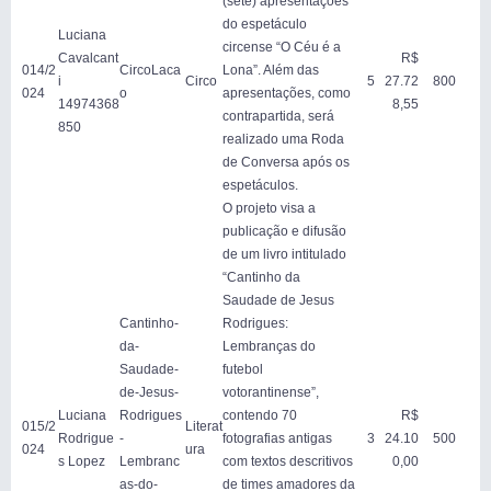
(sete) apresentações
do espetáculo
Luciana
circense “O Céu é a
Cavalcant
R$
014/2
CircoLaca
Lona”. Além das
i
Circo
5
27.72
800
024
o
apresentações, como
14974368
8,55
contrapartida, será
850
realizado uma Roda
de Conversa após os
espetáculos.
O projeto visa a
publicação e difusão
de um livro intitulado
“Cantinho da
Saudade de Jesus
Cantinho-
Rodrigues:
da-
Lembranças do
Saudade-
futebol
de-Jesus-
votorantinense”,
Luciana
Rodrigues
contendo 70
R$
015/2
Literat
Rodrigue
-
fotografias antigas
3
24.10
500
024
ura
s Lopez
Lembranc
com textos descritivos
0,00
as-do-
de times amadores da