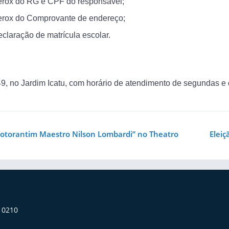
rox do RG e CPF do responsável;
erox do Comprovante de endereço;
claração de matrícula escolar.
9, no Jardim Icatu, com horário de atendimento de segundas e q
 Votorantim Maestro Nilson Lombardi” no Theatro
Eleiç
110210