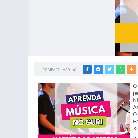
COMPARTILHAR
FACEBOOK
MESSENGER
TWITTER
WHATSA
M
O 
pa
Nã
As
O 
Pa
Xe